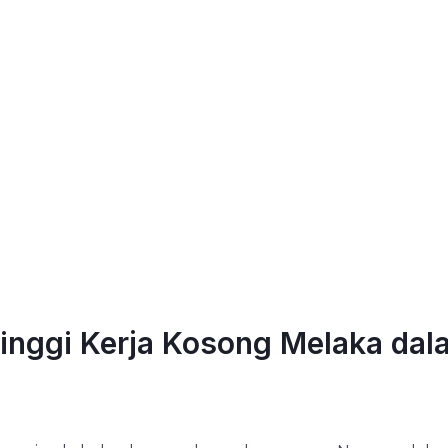
Tinggi Kerja Kosong Melaka da