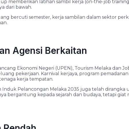
up memberikan latihan sambil kerja (on-the-job training
ya dari bawah.
dang bercuti semester, kerja sambilan dalam sektor per
an.
dan Agensi Berkaitan
erancang Ekonomi Negeri (UPEN), Tourism Melaka dan Job
luang pekerjaan. Karnival kerjaya, program pemadanan k
tenaga kerja tempatan.
an Induk Pelancongan Melaka 2035 juga telah dirangka
nya bergantung kepada sejarah dan budaya, tetapi gi
h Rendah