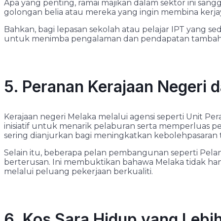
Apa yang penting, ramai majikan dalam sektor ini sangg
golongan belia atau mereka yang ingin membina kerja
Bahkan, bagi lepasan sekolah atau pelajar IPT yang se
untuk menimba pengalaman dan pendapatan tambah
5. Peranan Kerajaan Negeri 
Kerajaan negeri Melaka melalui agensi seperti Unit P
inisiatif untuk menarik pelaburan serta memperluas pe
sering dianjurkan bagi meningkatkan kebolehpasaran 
Selain itu, beberapa pelan pembangunan seperti Pel
berterusan. Ini membuktikan bahawa Melaka tidak ha
melalui peluang pekerjaan berkualiti.
6. Kos Sara Hidup yang Lebi