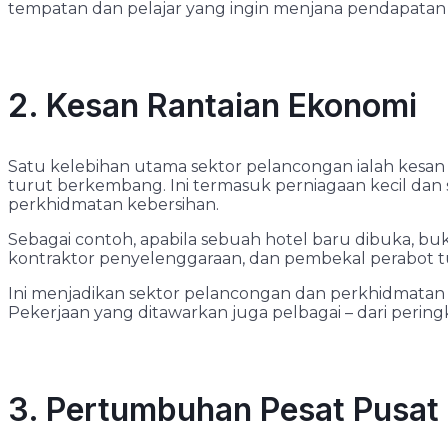
tempatan dan pelajar yang ingin menjana pendapatan
2. Kesan Rantaian Ekonomi
Satu kelebihan utama sektor pelancongan ialah kesan
turut berkembang. Ini termasuk perniagaan kecil d
perkhidmatan kebersihan.
Sebagai contoh, apabila sebuah hotel baru dibuka, bu
kontraktor penyelenggaraan, dan pembekal perabot t
Ini menjadikan sektor pelancongan dan perkhidmatan 
Pekerjaan yang ditawarkan juga pelbagai – dari peri
3. Pertumbuhan Pesat Pusat