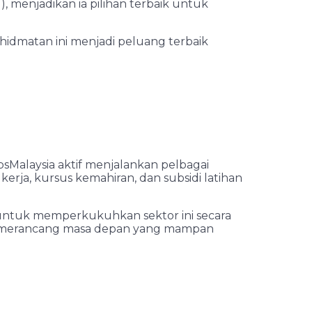
), menjadikan ia pilihan terbaik untuk
khidmatan ini menjadi peluang terbaik
sMalaysia aktif menjalankan pelbagai
erja, kursus kemahiran, dan subsidi latihan
 untuk memperkukuhkan sektor ini secara
at merancang masa depan yang mampan