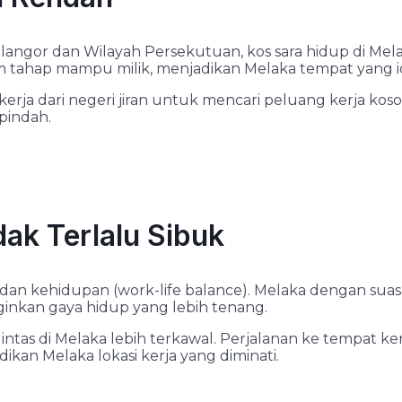
elangor dan Wilayah Persekutuan, kos sara hidup di Mel
ahap mampu milik, menjadikan Melaka tempat yang ide
 kerja dari negeri jiran untuk mencari peluang kerja ko
pindah.
ak Terlalu Sibuk
 dan kehidupan (work-life balance). Melaka dengan sua
inkan gaya hidup yang lebih tenang.
tas di Melaka lebih terkawal. Perjalanan ke tempat kerj
ikan Melaka lokasi kerja yang diminati.