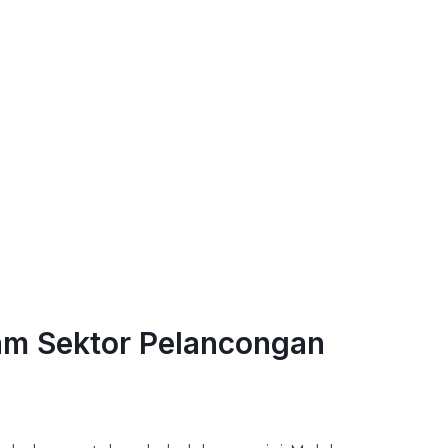
lam Sektor Pelancongan