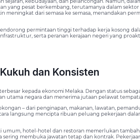
 sejarah, kebudayaan, dan pelancongan. Namun, dalam
jaan yang pesat berkembang, terutamanya dalam sektor
n meningkat dari semasa ke semasa, menandakan permi
mendorong permintaan tinggi terhadap kerja kosong d
, infrastruktur, serta peranan kerajaan negeri yang p
g Kukuh dan Konsisten
rbesar kepada ekonomi Melaka. Dengan status sebaga
gan utama negara dan menerima jutaan pelawat tempata
kongan – dari penginapan, makanan, lawatan, pemand
cara langsung mencipta ribuan peluang pekerjaan dal
cuti umum, hotel-hotel dan restoran memerlukan tambaha
sering membuka jawatan tetap dan kontrak. Pekerjaan 