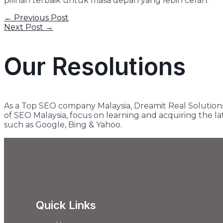
pilihan terbaik untuk masa depan yang lebih cerah.
←
Previous Post
Next Post
→
Our Resolutions
As a Top SEO company Malaysia, Dreamit Real Solution
of SEO Malaysia, focus on learning and acquiring the la
such as Google, Bing & Yahoo.
Quick Links